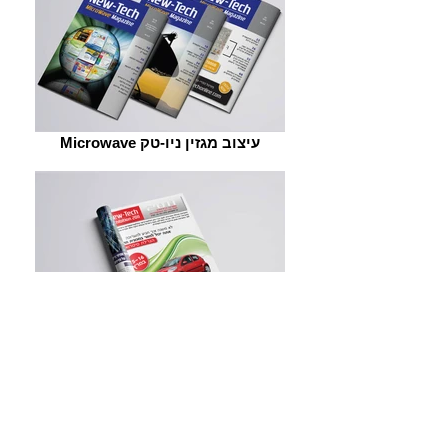
Microwave עיצוב מגזין ניו-טק
ניו-טק. עיצוב מודעה למגזין